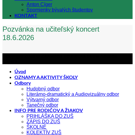
Anton Cíger
Spomienky bývalých študentov
KONTAKT
Pozvánka na učiteľský koncert
18.6.2026
Copyright 2026 ©
Základná umelecká škola Antona
Cígera
Úvod
OZNAMY A AKTIVITY ŠKOLY
Odbory
Hudobný odbor
Literárno-dramatický a Audiovizuálny odbor
Výtvarný odbor
Tanečný odbor
INFO PRE RODIČOV A ŽIAKOV
PRIHLÁŠKA DO ZUŠ
ZÁPIS DO ZUŠ
ŠKOLNÉ
KOLEKTÍV ZUŠ