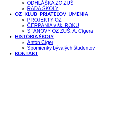
ODHLÁŠKA ZO ZUŠ
RADA ŠKOLY
OZ KLUB PRIATEĽOV UMENIA
PROJEKTY OZ
ČERPANIA v šk. ROKU
STANOVY OZ ZUŠ. A. Cígera
HISTÓRIA ŠKOLY
Anton Cíger
Spomienky bývalých študentov
KONTAKT